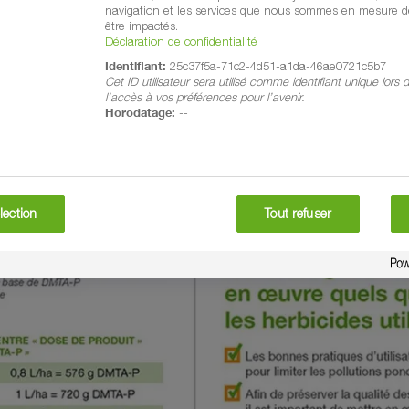
navigation et les services que nous sommes en mesure de
être impactés.
Déclaration de confidentialité
Identifiant:
25c37f5a-71c2-4d51-a1da-46ae0721c5b7
Cet ID utilisateur sera utilisé comme identifiant unique lors
l’accès à vos préférences pour l’avenir.
Horodatage:
--
lection
Tout refuser