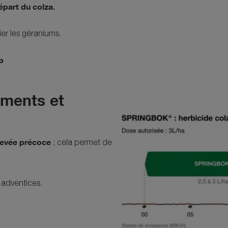
épart du colza.
ier les géraniums.
p
ements et
levée précoce
; cela permet de
 adventices.