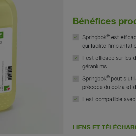
Bénéfices pro
®
Springbok
est efficac
qui facilite l’implantat
Il est efficace sur les
géraniums
®
Springbok
peut s’uti
précoce du colza et d’
Il est compatible avec
LIENS ET TÉLÉCHA