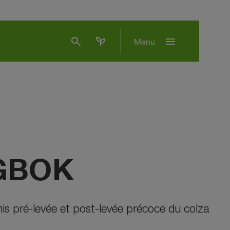
search
psychiatry
menu
Menu
GBOK
is pré-levée et post-levée précoce du colza