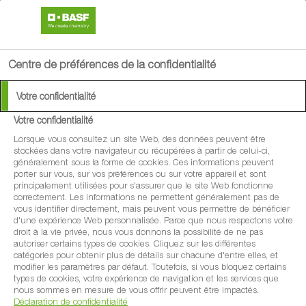
search
menu
Centre de préférences de la confidentialité
Votre confidentialité
Votre confidentialité
MEDAX TOP
Lorsque vous consultez un site Web, des données peuvent être
stockées dans votre navigateur ou récupérées à partir de celui-ci,
généralement sous la forme de cookies. Ces informations peuvent
Le spécialiste de la régulation de
porter sur vous, sur vos préférences ou sur votre appareil et sont
principalement utilisées pour s'assurer que le site Web fonctionne
nombreuses cultures dont blé, orge, colza,
correctement. Les informations ne permettent généralement pas de
vous identifier directement, mais peuvent vous permettre de bénéficier
avoine, triticale, épeautre, lin.
d'une expérience Web personnalisée. Parce que nous respectons votre
droit à la vie privée, nous vous donnons la possibilité de ne pas
autoriser certains types de cookies. Cliquez sur les différentes
catégories pour obtenir plus de détails sur chacune d'entre elles, et
modifier les paramètres par défaut. Toutefois, si vous bloquez certains
types de cookies, votre expérience de navigation et les services que
nous sommes en mesure de vous offrir peuvent être impactés.
Déclaration de confidentialité