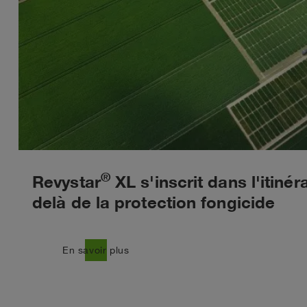
®
Revystar
XL s'inscrit dans l'itinér
delà de la protection fongicide
east
En savoir plus