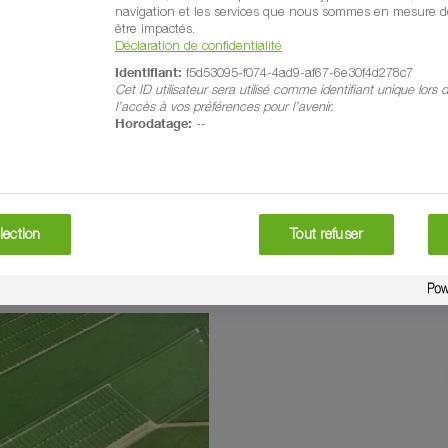
navigation et les services que nous sommes en mesure de
être impactés.
Déclaration de confidentialité
Identifiant:
f5d53095-f074-4ad9-af67-6e30f4d278c7
Cet ID utilisateur sera utilisé comme identifiant unique lors
l’accès à vos préférences pour l’avenir.
Horodatage:
--
olyvalente et fiable pour pl
lection
Tout refuser