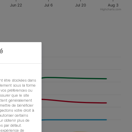
é
t être stockées dans
ralement sous la forme
 vos préférences ou
ssurer que le site
ttent généralement
mettre de bénéficier
ectons votre droit à
utoriser certains
ur obtenir plus de
es par défaut.
e expérience de