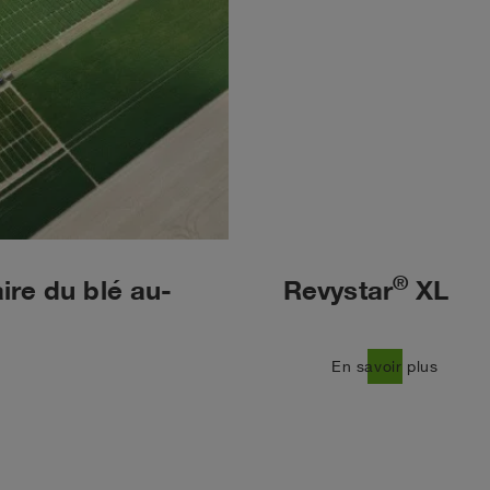
®
aire du blé au-
Revystar
XL
east
En savoir plus