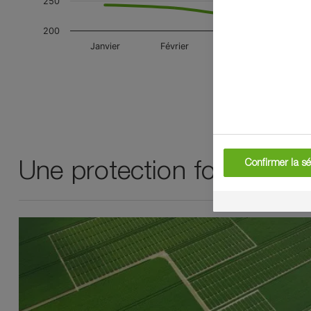
Une protection fongicide p
Confirmer la sé