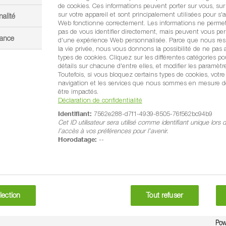
de cookies. Ces informations peuvent porter sur vous, sur
sur votre appareil et sont principalement utilisées pour s'a
nalité
Web fonctionne correctement. Les informations ne perme
la Smart Protection :
pas de vous identifier directement, mais peuvent vous per
mance
d'une expérience Web personnalisée. Parce que nous resp
la vie privée, nous vous donnons la possibilité de ne pas a
types de cookies. Cliquez sur les différentes catégories po
détails sur chacune d'entre elles, et modifier les paramètr
Toutefois, si vous bloquez certains types de cookies, votr
navigation et les services que nous sommes en mesure de
être impactés.
Déclaration de confidentialité
Identifiant:
7562e288-d7f1-4939-8505-76f562bc94b9
Cet ID utilisateur sera utilisé comme identifiant unique lors
l’accès à vos préférences pour l’avenir.
Horodatage:
--
ure du pommier
Régulation et tai
lection
Tout refuser
uvez la solution la mieux
Découvrez comment
®
ptée à vos besoins
inclure Regalis
Plus
east