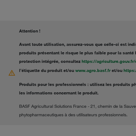
Attention !
Avant toute utilisation, assurez-vous que celle-ci est in
produits présentant le risque le plus faible pour la san
protection intégrée, consultez
https://agriculture.gouv.f
l’étiquette du produit et/ou
www.agro.basf.fr
et/ou
https
warning
Produits pour les professionnels : utilisez les produits p
les informations concernant le produit.
BASF Agricultural Solutions France - 21, chemin de la Sau
phytopharmaceutiques à des utilisateurs professionnels.