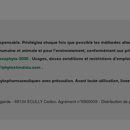
dispensable. Privilégiez chaque fois que possible les méthodes alter
té humaine et animale et pour l’environnement, conformément aux pr
r/ecophyto-2030
. Usages, doses conditions et restrictions d’emploi 
://phytostimdata.com
.
hytopharmaceutiques avec précaution. Avant toute utilisation, lisez 
vegarde - 69134 ECULLY Cedex. Agrément n°6900059 - Distribution de 