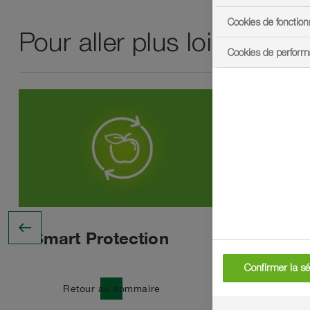
Cookies de fonction
Pour aller plus loin dans 
Cookies de perfor
west
Smart Protection
Tavel
Confirmer la sé
east
Retour au sommaire
Tro
east
ada