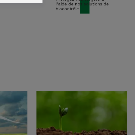
east
l'aide de nos solutions de
biocontrôle