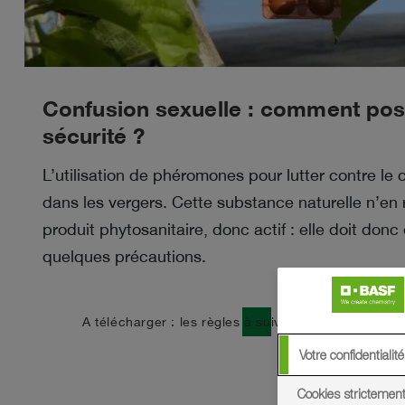
Confusion sexuelle : comment pos
sécurité ?
L’utilisation de phéromones pour lutter contre l
dans les vergers. Cette substance naturelle n’en
produit phytosanitaire, donc actif : elle doit don
quelques précautions.
download
A télécharger : les règles à suivre sur les chantier
Votre confidentialité
Cookies strictemen