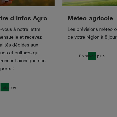
tre d'Infos Agro
Météo agricole
vous à notre lettre
Les prévisions météoro
mensuelle et recevez
de votre région à 8 jour
alités dédiées aux
ues et cultures qui
east
En savoir plus
éressent ainsi que nos
perts !
m'abonne