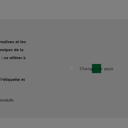
natives et les
incipes de la
: se référer à
public
Changer de pays
l'étiquette et
produits