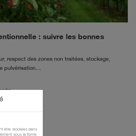
ntionnelle : suivre les bonnes
teur, respect des zones non traitées, stockage,
e pulvérisation…
rendre
é
t être stockées dans
ralement sous la forme