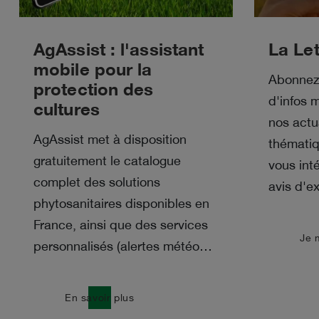
AgAssist : l'assistant
La Let
mobile pour la
Abonnez-
protection des
d'infos 
cultures
nos actu
AgAssist met à disposition
thématiq
gratuitement le catalogue
vous int
complet des solutions
avis d'ex
phytosanitaires disponibles en
France, ainsi que des services
east
Je 
personnalisés (alertes météo…
east
En savoir plus