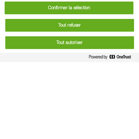
d’abord sur le limbe des feuilles supérieures puis se
Confirmer la sélection
développant sur les épis dès leur sortie.
Tout refuser
Lorsque les populations sont abondantes ou lorsque les
grains atteignent le stade pâteux, des individus ailés
Tout autoriser
apparaissent en quelques jours, quittent la culture et
créent de nouvelles colonies sur des graminées encore
vertes (comme le maïs).
A l’automne, le raccourcissement de la durée du jour et
l’abaissement des températures induisent la formation
d’individus sexués dont les femelles produiront les oeufs
d’hiver.
Lors des hivers doux,
S. avenae
se maintient sous forme
parthénogénétique sur les céréales d’hiver et diverses