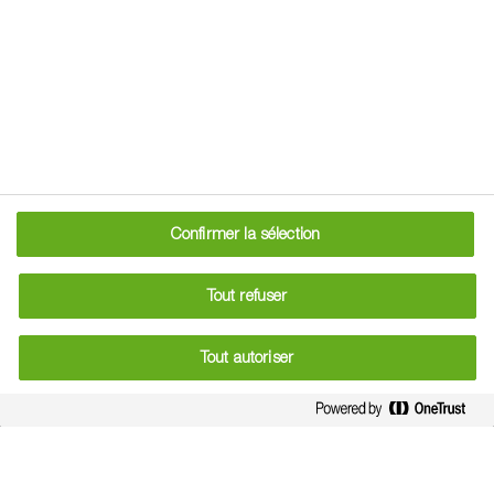
L’année d’un pied de vigne se divise en deux cycles : le
cycle hivernal, de novembre à février, durant lequel la
vigne se repose et ne produit rien, et le cycle végétatif, de
mars à octobre, durant lequel la vigne pousse, développe
son feuillage et surtout, produit du raisin. Le travail du
viticulteur est indispensable pour aider la vigne à pousser
correctement et à obtenir le meilleur vin possible.
Découvrez les travaux de la vigne et leur importance au fil
Confirmer la sélection
des saisons !
Tout refuser
Tout autoriser