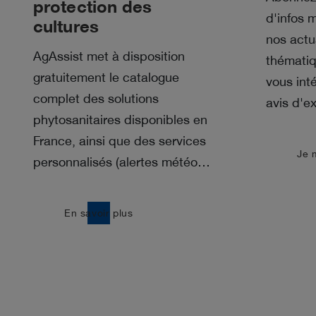
protection des
d'infos 
cultures
nos actu
AgAssist met à disposition
thématiq
gratuitement le catalogue
vous int
complet des solutions
avis d'ex
phytosanitaires disponibles en
France, ainsi que des services
east
Je 
personnalisés (alertes météo…
east
En savoir plus