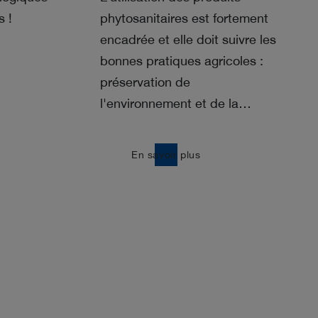
s !
phytosanitaires est fortement
encadrée et elle doit suivre les
bonnes pratiques agricoles :
préservation de
l'environnement et de la…
east
En savoir plus