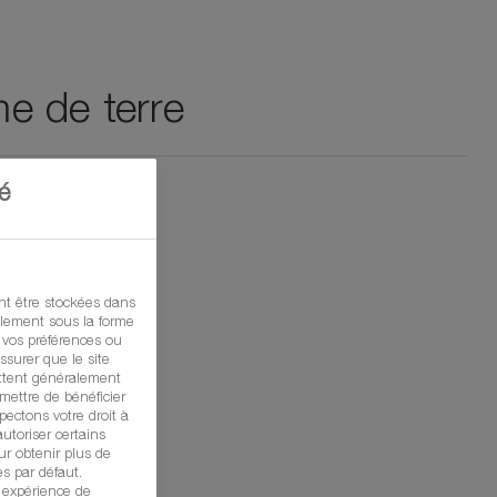
me de terre
é
t être stockées dans
ralement sous la forme
 vos préférences ou
ssurer que le site
ttent généralement
mettre de bénéficier
ectons votre droit à
utoriser certains
ur obtenir plus de
es par défaut.
e expérience de