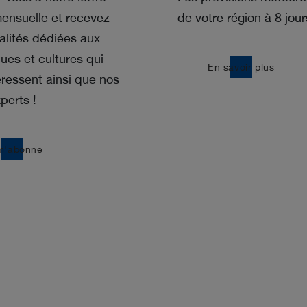
mensuelle et recevez
de votre région à 8 jour
alités dédiées aux
ues et cultures qui
east
En savoir plus
éressent ainsi que nos
perts !
m'abonne