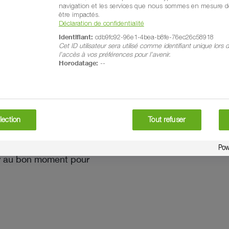
navigation et les services que nous sommes en mesure de
être impactés.
Déclaration de confidentialité
Identifiant:
cdb9fc92-96e1-4bea-b8fe-76ec26c58918
Cet ID utilisateur sera utilisé comme identifiant unique lors
l’accès à vos préférences pour l’avenir.
t protection
Horodatage:
--
préjudiciables à la
ces et terricoles, et
lection
Tout refuser
’il s’agit des larves
stiques de ces
ter au bon moment pour