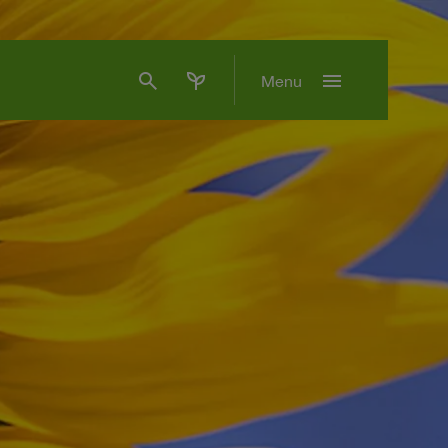
search
psychiatry
menu
Menu