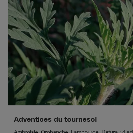
Adventices du tournesol
Ambroisie, Orobanche, Lampourde, Datura : 4 adv