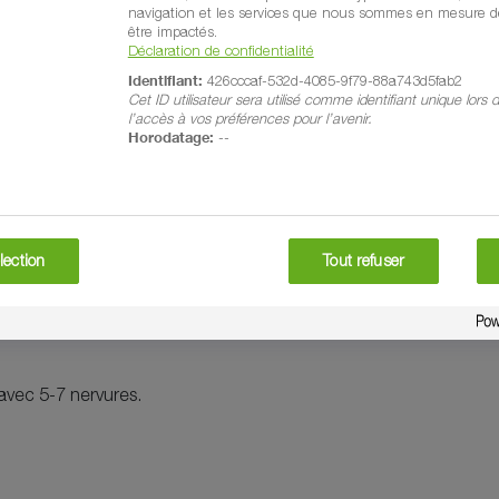
navigation et les services que nous sommes en mesure de
être impactés.
Déclaration de confidentialité
Identifiant:
426cccaf-532d-4085-9f79-88a743d5fab2
Cet ID utilisateur sera utilisé comme identifiant unique lors
l’accès à vos préférences pour l’avenir.
Horodatage:
--
à maturité. Il se reconnaît
lection
Tout refuser
ase.
 avec 5-7 nervures.