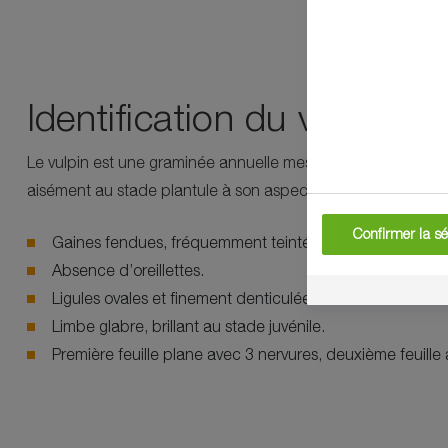
Identification du vulpin
Le vulpin est une graminée annuelle mesurant de 30 à 80 cm 
aisément au stade plantule à son aspect :
Confirmer la sé
Gaines fendues, fréquemment teintées de mauve à la b
Absence d’oreillettes.
Ligules ovales et finement denticulées.
Limbe glabre, brillant au stade juvénile.
Première feuille plane avec 3 nervures, deuxième feuille