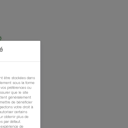
é
t être stockées dans
ralement sous la forme
 vos préférences ou
ssurer que le site
ttent généralement
mettre de bénéficier
ectons votre droit à
utoriser certains
ur obtenir plus de
es par défaut.
e expérience de