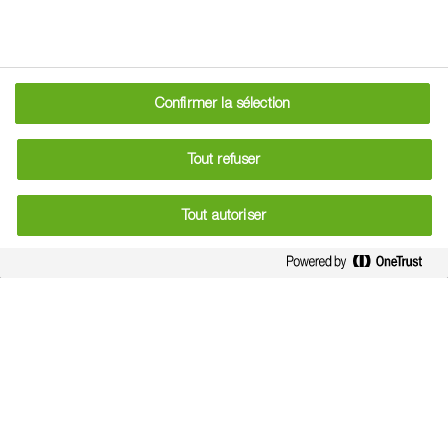
certification a un cahier des charges précis à respecter
le logo et le
pour que l’exploitant agricole puisse utiliser
label HVE
afin de promouvoir ses produits et se
Confirmer la sélection
démarquer. Ils doivent respecter un certain nombre de
pratiques
qui favorisent le respect de l’environnement ainsi
Tout refuser
que l’autonomie de leurs exploitations. C’est aussi une
démarche engagée pour répondre aux attentes sociétales
Tout autoriser
d’une alimentation plus saine et plus respectueuse de
l’environnement.
La viticulture, une filière
engagée vers la HVE
La certification correspond à l’atteinte du plus haut niveau
le niveau 3
du dispositif,
, et s’obtient uniquement si
l’exploitant est volontaire et entame les démarches. Pour un