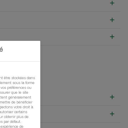
é
t être stockées dans
ralement sous la forme
 vos préférences ou
ssurer que le site
ttent généralement
mettre de bénéficier
ectons votre droit à
utoriser certains
ur obtenir plus de
es par défaut.
e expérience de