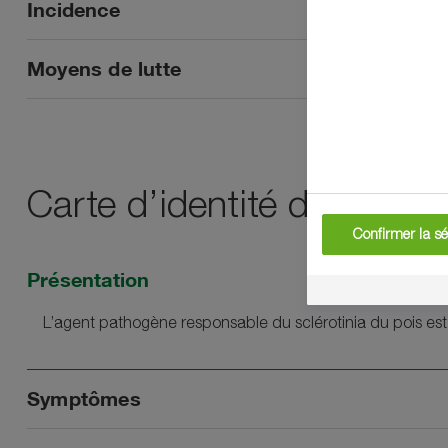
Incidence
Moyens de lutte
Carte d’identité du sclérot
Confirmer la sé
Présentation
L’agent pathogène responsable du sclérotinia du pois es
Symptômes