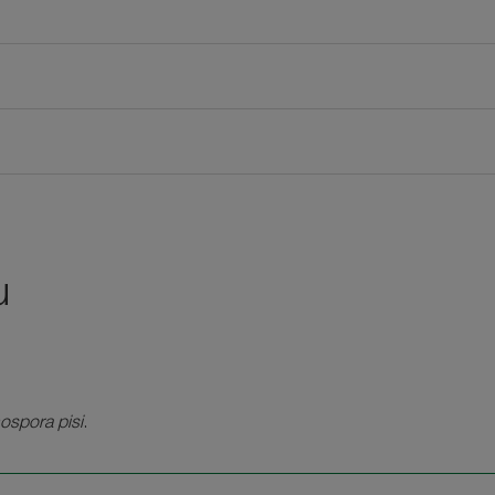
u
ospora pisi
.