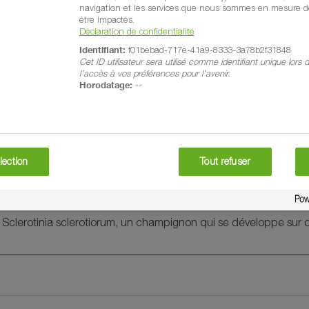
navigation et les services que nous sommes en mesure de
être impactés.
Déclaration de confidentialité
Identifiant:
f01bebad-717e-41a9-8333-3a78b2f31848
Cet ID utilisateur sera utilisé comme identifiant unique lors
l’accès à vos préférences pour l’avenir.
Horodatage:
--
inia
lection
Tout refuser
t Sclerotinia sclerotiorum, un champignon qui se développe sur