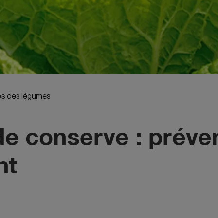
es des légumes
e conserve : prévenir
nt